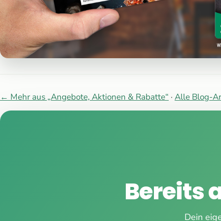
← Mehr aus „Angebote, Aktionen & Rabatte“
·
Alle Blog-Ar
Bereits 
Dein eige