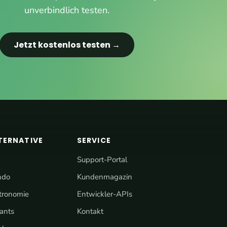
unverbindlich testen.
Jetzt kostenlos testen →
TERNATIVE
SERVICE
Support-Portal
ndo
Kundenmagazin
stronomie
Entwickler-APIs
rants
Kontakt