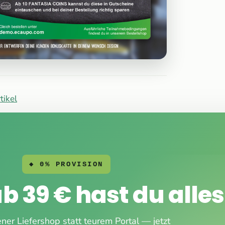
tikel
◆ 0% PROVISION
ab 39 € hast du alles
ner Liefershop statt teurem Portal — jetzt