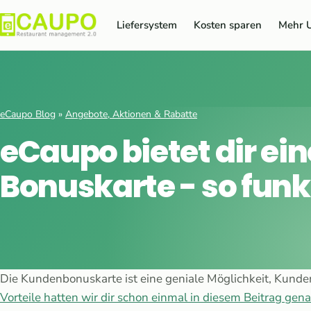
Liefersystem
Kosten sparen
Mehr 
eCaupo Blog
»
Angebote, Aktionen & Rabatte
eCaupo bietet dir ei
Bonuskarte - so funkt
Die Kundenbonuskarte ist eine geniale Möglichkeit, Kunden
Vorteile hatten wir dir schon einmal in diesem Beitrag gen